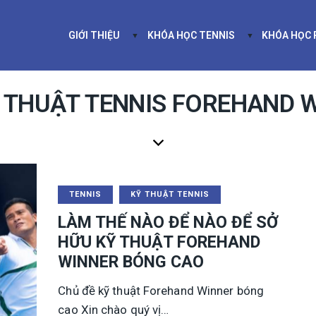
GIỚI THIỆU
KHÓA HỌC TENNIS
KHÓA HỌC
GIỚI THIỆU
KHÓA HỌC TEN
Ỹ THUẬT TENNIS FOREHAND 
TENNIS
KỸ THUẬT TENNIS
LÀM THẾ NÀO ĐỂ NÀO ĐỂ SỞ
HỮU KỸ THUẬT FOREHAND
WINNER BÓNG CAO
Chủ đề kỹ thuật Forehand Winner bóng
cao Xin chào quý vị…