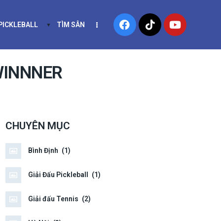
 PICKLEBALL
TÌM SÂN
NIS
KHÓA HỌC PICKLEBALL
WINNNER
CHUYÊN MỤC
Bình Định
(1)
Giải Đấu Pickleball
(1)
Giải đấu Tennis
(2)