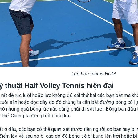
Lớp học tennis HCM
thuật Half Volley Tennis hiện đại
 rất dễ rúc lưới hoặc lực không đủ cái thứ hai các bạn bắt mà k
cuối sân hoặc dọc dây do đó chúng ta cần bắt đường bóng có 
hó nhưng quả bóng lúc nào cũng phải đi sát lưới. Bóng ban đầu t
thế, Chúng ta đừng hất bóng lên.
ật ở đâu, các bạn có thể quan sát trước tiên người cơ bản hay bị
 điểm lẩy về sau nó bị cao do đó bóng sẽ bị bung lên trời hoặc 