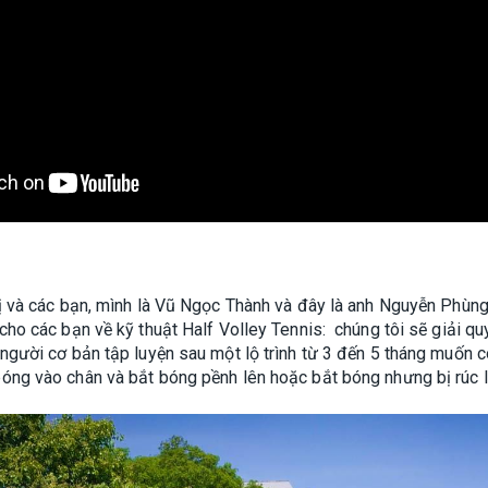
vị và các bạn, mình là Vũ Ngọc Thành và đây là anh Nguyễn Ph
cho các bạn về kỹ thuật Half Volley Tennis: chúng tôi sẽ giải qu
người cơ bản tập luyện sau một lộ trình từ 3 đến 5 tháng muốn c
óng vào chân và bắt bóng pềnh lên hoặc bắt bóng nhưng bị rúc l