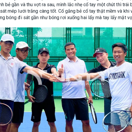
nh bẻ gần và thu vợt ra sau, mình lắc nhẹ cổ tay một chút thì tr
 sát mép lưới trắng càng tốt. Cố gắng bẻ cổ tay thật mềm và khi
ng bóng đi sát gần như bóng rơi xuống hai lẩy mà tay lấy mặt vợ