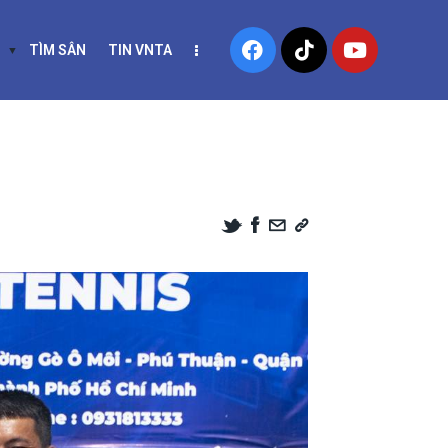
TÌM SÂN
TIN VNTA
KLEBALL
TÌM SÂN
TIN VNTA