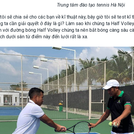
Trung tâm đào tạo tennis Hà Nội
i sẽ chia sẻ cho các bạn về kĩ thuật này, bây giờ tôi sẽ test kĩ
g ta cần giải quyết ở đây là gì? Làm sao khi chúng ta Half Vol
n với đường bóng Half Volley chúng ta nên bắt bóng càng sâu cà
h dưới sân từ điểm này đến lưới rất là xa.