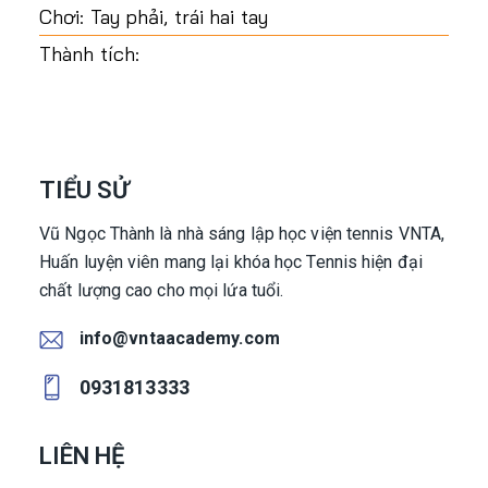
Chơi: Tay phải, trái hai tay
Thành tích:
TIỂU SỬ
Vũ Ngọc Thành là nhà sáng lập học viện tennis VNTA,
Huấn luyện viên mang lại khóa học Tennis hiện đại
chất lượng cao cho mọi lứa tuổi.
info@vntaacademy.com
E-
0931813333
m
Ph
ail
on
LIÊN HỆ
:
e: