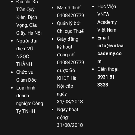
Địa chỉ: 35
Học Viện
Mã số thuế:
Trần Quý
VNTA
0108420779
Kiên, Dịch
Academy
Quản lý bởi:
Vọng, Cầu
Việt Nam
Chi cục Thuế
Giấy, Hà Nội
Email:
Giấy đăng
Người đại
info@vntaa
ký hoạt
diện: VŨ
cademy.co
động số
NGỌC
m
0108420779
THÀNH
Điện thoại:
được Sở
Chức vụ:
0931 81
KHĐT Hà
Giám Đốc
3333
Nội cấp
Loại hình
ngày
doanh
31/08/2018
nghiệp: Công
Ngày hoạt
Ty TNHH
động:
31/08/2018