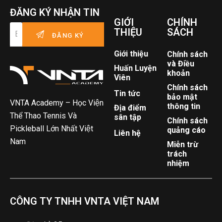
ĐĂNG KÝ NHẬN TIN
GIỚI
CHÍNH
THIỆU
SÁCH
Giới thiệu
Chính sách
và Điều
Huấn Luyện
khoản
Viên
Chính sách
Tin tức
bảo mật
VNTA Academy – Học Viện
thông tin
Địa điểm
Thể Thao Tennis Và
sân tập
Chính sách
Pickleball Lớn Nhất Việt
quảng cáo
Liên hệ
Nam
Miễn trừ
trách
nhiệm
CÔNG TY TNHH VNTA VIỆT NAM