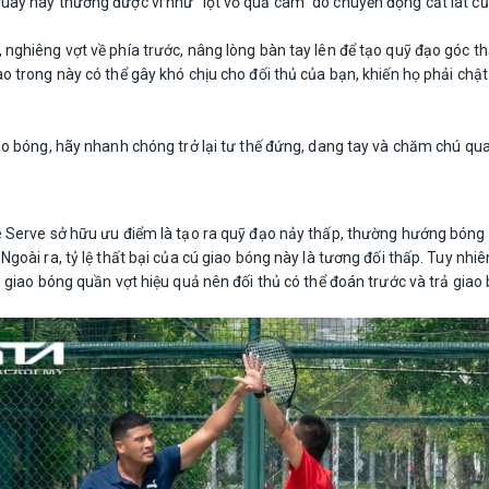
uay này thường được ví như “lột vỏ quả cam” do chuyển động cắt lát củ
 nghiêng vợt về phía trước, nâng lòng bàn tay lên để tạo quỹ đạo góc 
o trong này có thể gây khó chịu cho đối thủ của bạn, khiến họ phải chật
iao bóng, hãy nhanh chóng trở lại tư thế đứng, dang tay và chăm chú qu
 Serve sở hữu ưu điểm là tạo ra quỹ đạo nảy thấp, thường hướng bóng v
Ngoài ra, tỷ lệ thất bại của cú giao bóng này là tương đối thấp. Tuy nh
g giao bóng quần vợt hiệu quả nên đối thủ có thể đoán trước và trả giao