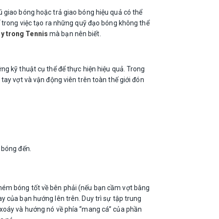
ú giao bóng hoặc trả giao bóng hiệu quả có thể
ế trong việc tạo ra những quỹ đạo bóng không thể
y trong Tennis
mà bạn nên biết.
ng kỹ thuật cụ thể để thực hiện hiệu quả. Trong
tay vợt và vận động viên trên toàn thế giới đón
 bóng đến.
 ném bóng tốt về bên phải (nếu bạn cầm vợt bằng
y của bạn hướng lên trên. Duy trì sự tập trung
ộ xoáy và hướng nó về phía “mang cá” của phần