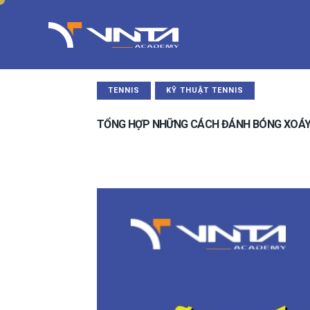
TENNIS
KỸ THUẬT TENNIS
TỔNG HỢP NHỮNG CÁCH ĐÁNH BÓNG XOÁY 