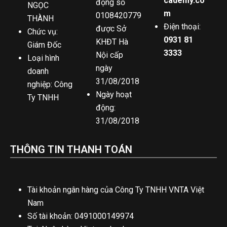
cademy.co
động số
NGỌC
m
0108420779
THÀNH
Điện thoại:
được Sở
Chức vụ:
0931 81
KHĐT Hà
Giám Đốc
3333
Nội cấp
Loại hình
ngày
doanh
31/08/2018
nghiệp: Công
Ngày hoạt
Ty TNHH
động:
31/08/2018
THÔNG TIN THANH TOÁN
Tài khoản ngân hàng của Công Ty TNHH VNTA Việt
Nam
Số tài khoản: 0491000149974