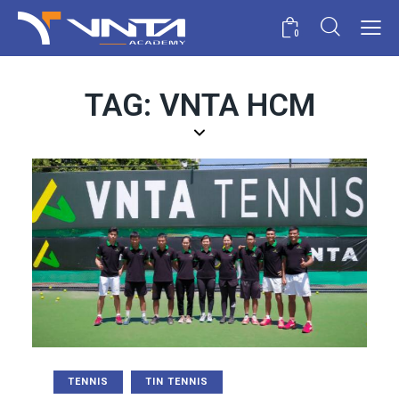
0
TAG: VNTA HCM
TENNIS
TIN TENNIS