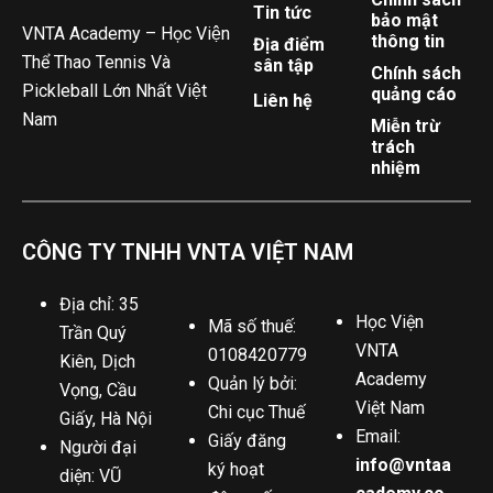
Tin tức
bảo mật
VNTA Academy – Học Viện
thông tin
Địa điểm
Thể Thao Tennis Và
sân tập
Chính sách
Pickleball Lớn Nhất Việt
quảng cáo
Liên hệ
Nam
Miễn trừ
trách
nhiệm
CÔNG TY TNHH VNTA VIỆT NAM
Địa chỉ: 35
Học Viện
Mã số thuế:
Trần Quý
VNTA
0108420779
Kiên, Dịch
Academy
Quản lý bởi:
Vọng, Cầu
Việt Nam
Chi cục Thuế
Giấy, Hà Nội
Email:
Giấy đăng
Người đại
info@vntaa
ký hoạt
diện: VŨ