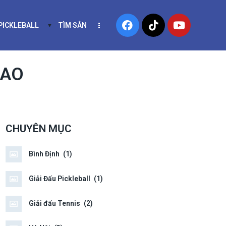
 PICKLEBALL
TÌM SÂN
NIS
KHÓA HỌC PICKLEBALL
CAO
CHUYÊN MỤC
Bình Định
(1)
Giải Đấu Pickleball
(1)
Giải đấu Tennis
(2)