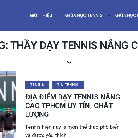
GIỚI THIỆU
KHÓA HỌC TENNIS
KHÓA HỌC
GIỚI THIỆU
KHÓA HỌC TEN
G: THẦY DẠY TENNIS NÂNG 
TENNIS
TIN TENNIS
ĐỊA ĐIỂM DẠY TENNIS NÂNG
CAO TPHCM UY TÍN, CHẤT
LƯỢNG
Tennis hiện nay là môn thể thao phổ biến
và được yêu thích…