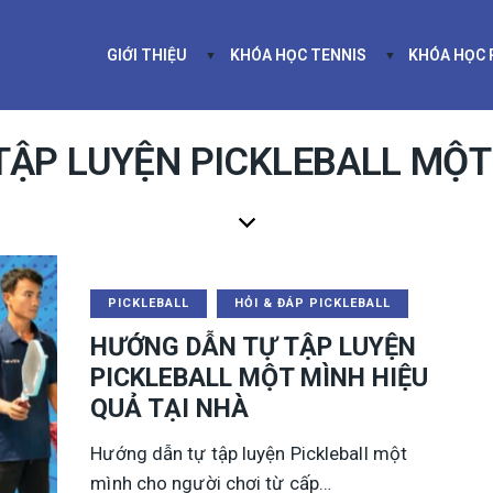
GIỚI THIỆU
KHÓA HỌC TENNIS
KHÓA HỌC
GIỚI THIỆU
KHÓA HỌC TEN
 TẬP LUYỆN PICKLEBALL MỘT
PICKLEBALL
HỎI & ĐÁP PICKLEBALL
HƯỚNG DẪN TỰ TẬP LUYỆN
PICKLEBALL MỘT MÌNH HIỆU
QUẢ TẠI NHÀ
Hướng dẫn tự tập luyện Pickleball một
mình cho người chơi từ cấp…