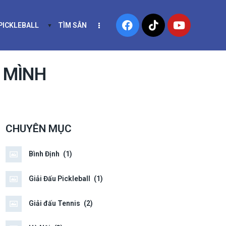
 PICKLEBALL
TÌM SÂN
NIS
KHÓA HỌC PICKLEBALL
 MÌNH
CHUYÊN MỤC
Bình Định
(1)
Giải Đấu Pickleball
(1)
Giải đấu Tennis
(2)