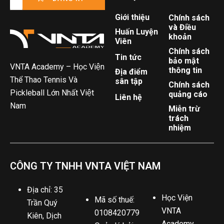
Giới thiệu
Chính sách
và Điều
Huấn Luyện
khoản
Viên
Chính sách
Tin tức
bảo mật
VNTA Academy – Học Viện
thông tin
Địa điểm
Thể Thao Tennis Và
sân tập
Chính sách
Pickleball Lớn Nhất Việt
quảng cáo
Liên hệ
Nam
Miễn trừ
trách
nhiệm
CÔNG TY TNHH VNTA VIỆT NAM
Địa chỉ: 35
Học Viện
Mã số thuế:
Trần Quý
VNTA
0108420779
Kiên, Dịch
Academy