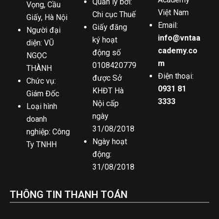
Quản lý bởi:
Vọng, Cầu
Việt Nam
Chi cục Thuế
Giấy, Hà Nội
Email:
Giấy đăng
Người đại
info@vntaa
ký hoạt
diện: VŨ
cademy.co
động số
NGỌC
m
0108420779
THÀNH
Điện thoại:
được Sở
Chức vụ:
0931 81
KHĐT Hà
Giám Đốc
3333
Nội cấp
Loại hình
ngày
doanh
31/08/2018
nghiệp: Công
Ngày hoạt
Ty TNHH
động:
31/08/2018
THÔNG TIN THANH TOÁN