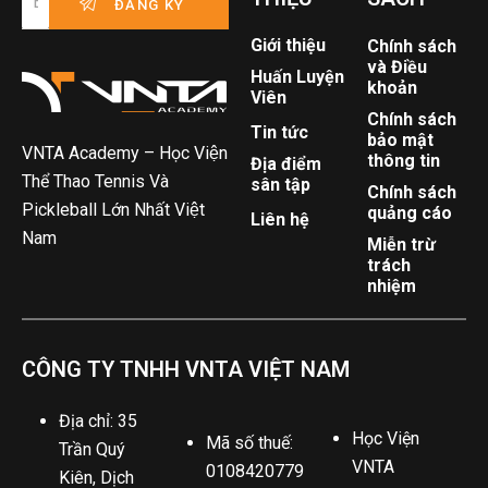
Giới thiệu
Chính sách
và Điều
Huấn Luyện
khoản
Viên
Chính sách
Tin tức
bảo mật
VNTA Academy – Học Viện
thông tin
Địa điểm
Thể Thao Tennis Và
sân tập
Chính sách
Pickleball Lớn Nhất Việt
quảng cáo
Liên hệ
Nam
Miễn trừ
trách
nhiệm
CÔNG TY TNHH VNTA VIỆT NAM
Địa chỉ: 35
Học Viện
Mã số thuế:
Trần Quý
VNTA
0108420779
Kiên, Dịch