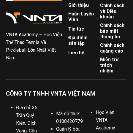
Giới thiệu
Chính sách
và Điều
Huấn Luyện
khoản
Viên
Chính sách
Tin tức
bảo mật
VNTA Academy – Học Viện
thông tin
Địa điểm
Thể Thao Tennis Và
sân tập
Chính sách
Pickleball Lớn Nhất Việt
quảng cáo
Liên hệ
Nam
Miễn trừ
trách
nhiệm
CÔNG TY TNHH VNTA VIỆT NAM
Địa chỉ: 35
Học Viện
Mã số thuế:
Trần Quý
VNTA
0108420779
Kiên, Dịch
Academy
Quản lý bởi:
Vọng, Cầu