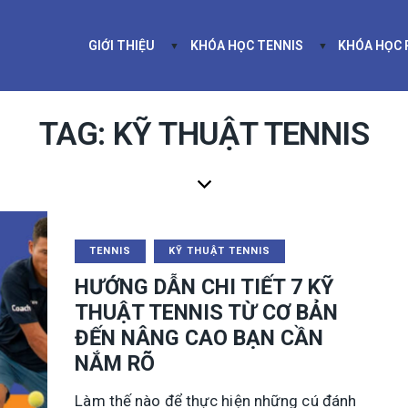
GIỚI THIỆU
KHÓA HỌC TENNIS
KHÓA HỌC
GIỚI THIỆU
KHÓA HỌC TEN
TAG: KỸ THUẬT TENNIS
TENNIS
KỸ THUẬT TENNIS
HƯỚNG DẪN CHI TIẾT 7 KỸ
THUẬT TENNIS TỪ CƠ BẢN
ĐẾN NÂNG CAO BẠN CẦN
NẮM RÕ
Làm thế nào để thực hiện những cú đánh