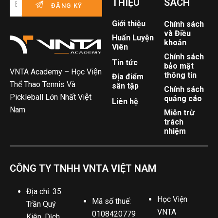
THIỆU
SÁCH
Giới thiệu
Chính sách
và Điều
Huấn Luyện
khoản
Viên
Chính sách
Tin tức
bảo mật
VNTA Academy – Học Viện
thông tin
Địa điểm
Thể Thao Tennis Và
sân tập
Chính sách
Pickleball Lớn Nhất Việt
quảng cáo
Liên hệ
Nam
Miễn trừ
trách
nhiệm
CÔNG TY TNHH VNTA VIỆT NAM
Địa chỉ: 35
Học Viện
Mã số thuế:
Trần Quý
VNTA
0108420779
Kiên, Dịch