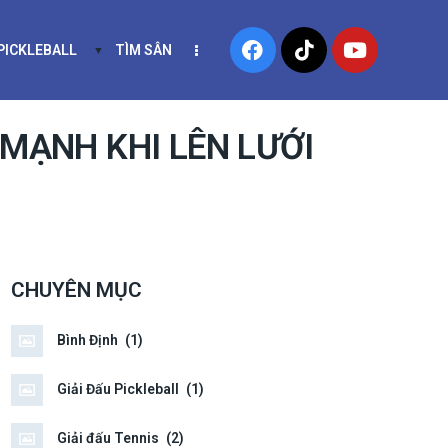
 PICKLEBALL
TÌM SÂN
NIS
KHÓA HỌC PICKLEBALL
MẠNH KHI LÊN LƯỚI
CHUYÊN MỤC
Bình Định
(1)
Giải Đấu Pickleball
(1)
Giải đấu Tennis
(2)