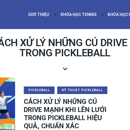
GIỚI THIỆU
KHÓA HỌC TENNIS
KHÓA HỌC
GIỚI THIỆU
KHÓA HỌC TEN
ÁCH XỬ LÝ NHỮNG CÚ DRIVE 
TRONG PICKLEBALL
PICKLEBALL
KỸ THUẬT PICKLEBALL
CÁCH XỬ LÝ NHỮNG CÚ
DRIVE MẠNH KHI LÊN LƯỚI
TRONG PICKLEBALL HIỆU
QUẢ, CHUẨN XÁC