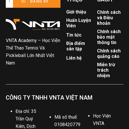
Giới thiệu
Chính sách
và Điều
Huấn Luyện
khoản
Viên
Chính sách
Tin tức
bảo mật
VNTA Academy – Học Viện
thông tin
Địa điểm
Thể Thao Tennis Và
sân tập
Chính sách
Pickleball Lớn Nhất Việt
quảng cáo
Liên hệ
Nam
Miễn trừ
trách
nhiệm
CÔNG TY TNHH VNTA VIỆT NAM
Địa chỉ: 35
Học Viện
Mã số thuế:
Trần Quý
VNTA
0108420779
Kiên, Dịch