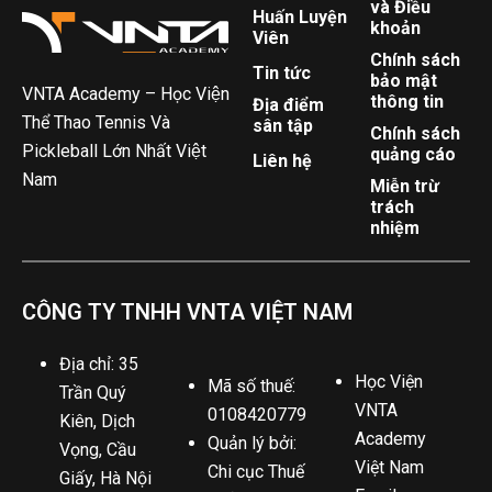
và Điều
Huấn Luyện
khoản
Viên
Chính sách
Tin tức
bảo mật
VNTA Academy – Học Viện
thông tin
Địa điểm
Thể Thao Tennis Và
sân tập
Chính sách
Pickleball Lớn Nhất Việt
quảng cáo
Liên hệ
Nam
Miễn trừ
trách
nhiệm
CÔNG TY TNHH VNTA VIỆT NAM
Địa chỉ: 35
Học Viện
Mã số thuế:
Trần Quý
VNTA
0108420779
Kiên, Dịch
Academy
Quản lý bởi:
Vọng, Cầu
Việt Nam
Chi cục Thuế
Giấy, Hà Nội