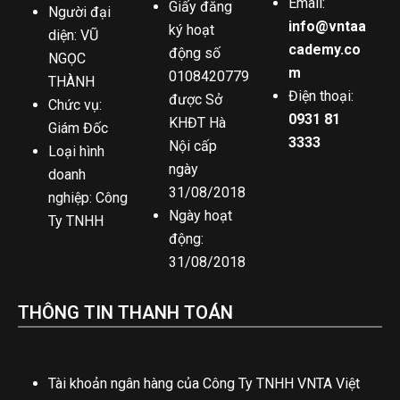
Email:
Giấy đăng
Người đại
info@vntaa
ký hoạt
diện: VŨ
cademy.co
động số
NGỌC
m
0108420779
THÀNH
Điện thoại:
được Sở
Chức vụ:
0931 81
KHĐT Hà
Giám Đốc
3333
Nội cấp
Loại hình
ngày
doanh
31/08/2018
nghiệp: Công
Ngày hoạt
Ty TNHH
động:
31/08/2018
THÔNG TIN THANH TOÁN
Tài khoản ngân hàng của Công Ty TNHH VNTA Việt