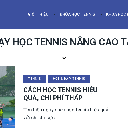
GIỚI THIỆU
KHÓA HỌC TENNIS
KHÓA HỌC
GIỚI THIỆU
KHÓA HỌC TEN
DẠY HỌC TENNIS NÂNG CAO T
TENNIS
HỎI & ĐÁP TENNIS
CÁCH HỌC TENNIS HIỆU
QUẢ, CHI PHÍ THẤP
Tìm hiểu ngay cách học tennis hiệu quả
với chi phí cực…