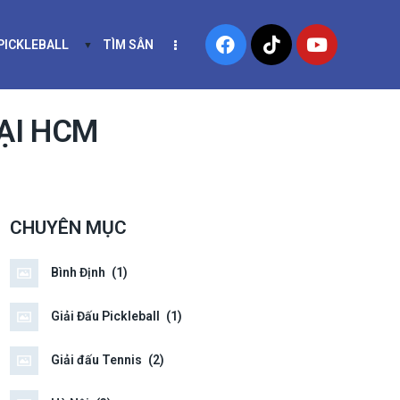
 PICKLEBALL
TÌM SÂN
NIS
KHÓA HỌC PICKLEBALL
ẠI HCM
CHUYÊN MỤC
Bình Định
(1)
Giải Đấu Pickleball
(1)
Giải đấu Tennis
(2)