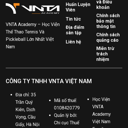
và Điều
Huấn Luyện
khoản
Viên
Chính sách
Tin tức
bảo mật
VNTA Academy – Học Viện
thông tin
Địa điểm
Thể Thao Tennis Và
sân tập
Chính sách
Pickleball Lớn Nhất Việt
quảng cáo
Liên hệ
Nam
Miễn trừ
trách
nhiệm
CÔNG TY TNHH VNTA VIỆT NAM
Địa chỉ: 35
Học Viện
Mã số thuế:
Trần Quý
VNTA
0108420779
Kiên, Dịch
Academy
Quản lý bởi:
Vọng, Cầu
Việt Nam
Chi cục Thuế
Giấy, Hà Nội