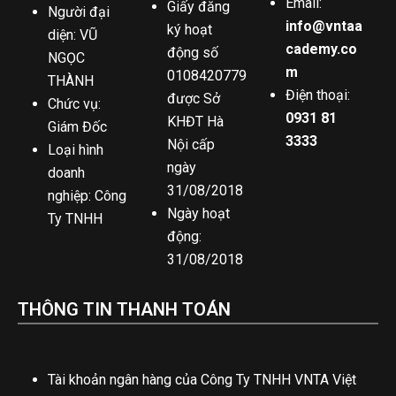
Email:
Giấy đăng
Người đại
info@vntaa
ký hoạt
diện: VŨ
cademy.co
động số
NGỌC
m
0108420779
THÀNH
Điện thoại:
được Sở
Chức vụ:
0931 81
KHĐT Hà
Giám Đốc
3333
Nội cấp
Loại hình
ngày
doanh
31/08/2018
nghiệp: Công
Ngày hoạt
Ty TNHH
động:
31/08/2018
THÔNG TIN THANH TOÁN
Tài khoản ngân hàng của Công Ty TNHH VNTA Việt