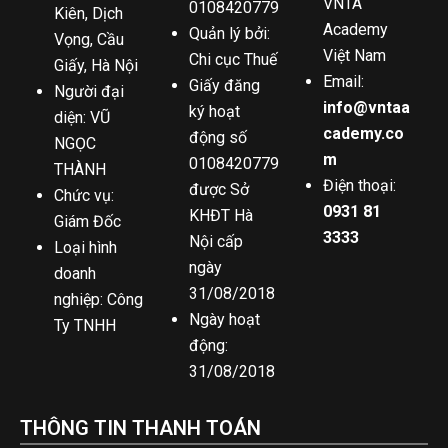
VNTA
0108420779
Kiên, Dịch
Academy
Quản lý bởi:
Vọng, Cầu
Việt Nam
Chi cục Thuế
Giấy, Hà Nội
Email:
Giấy đăng
Người đại
info@vntaa
ký hoạt
diện: VŨ
cademy.co
động số
NGỌC
m
0108420779
THÀNH
Điện thoại:
được Sở
Chức vụ:
0931 81
KHĐT Hà
Giám Đốc
3333
Nội cấp
Loại hình
ngày
doanh
31/08/2018
nghiệp: Công
Ngày hoạt
Ty TNHH
động:
31/08/2018
THÔNG TIN THANH TOÁN