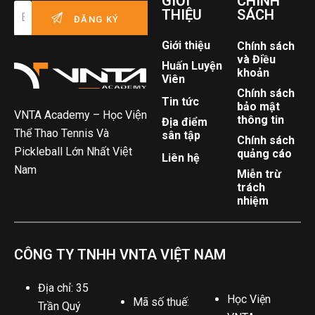
GIỚI
CHÍNH
THIỆU
SÁCH
Giới thiệu
Chính sách
và Điều
Huấn Luyện
khoản
Viên
Chính sách
Tin tức
bảo mật
VNTA Academy – Học Viện
thông tin
Địa điểm
Thể Thao Tennis Và
sân tập
Chính sách
Pickleball Lớn Nhất Việt
quảng cáo
Liên hệ
Nam
Miễn trừ
trách
nhiệm
CÔNG TY TNHH VNTA VIỆT NAM
Địa chỉ: 35
Học Viện
Mã số thuế:
Trần Quý