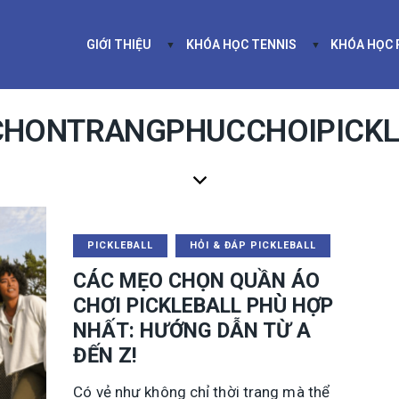
GIỚI THIỆU
KHÓA HỌC TENNIS
KHÓA HỌC
GIỚI THIỆU
KHÓA HỌC TEN
 CHONTRANGPHUCCHOIPICKL
PICKLEBALL
HỎI & ĐÁP PICKLEBALL
CÁC MẸO CHỌN QUẦN ÁO
CHƠI PICKLEBALL PHÙ HỢP
NHẤT: HƯỚNG DẪN TỪ A
ĐẾN Z!
Có vẻ như không chỉ thời trang mà thể