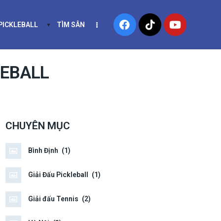
 PICKLEBALL
TÌM SÂN
NIS
KHÓA HỌC PICKLEBALL
EBALL
CHUYÊN MỤC
Bình Định
(1)
Giải Đấu Pickleball
(1)
Giải đấu Tennis
(2)