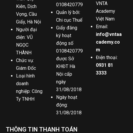
VNTA
0108420779
Kiên, Dịch
Academy
Quản lý bởi:
Vọng, Cầu
Việt Nam
Chi cục Thuế
Giấy, Hà Nội
Email:
Giấy đăng
Người đại
info@vntaa
ký hoạt
diện: VŨ
cademy.co
động số
NGỌC
m
0108420779
THÀNH
Điện thoại:
được Sở
Chức vụ:
0931 81
KHĐT Hà
Giám Đốc
3333
Nội cấp
Loại hình
ngày
doanh
31/08/2018
nghiệp: Công
Ngày hoạt
Ty TNHH
động:
31/08/2018
THÔNG TIN THANH TOÁN