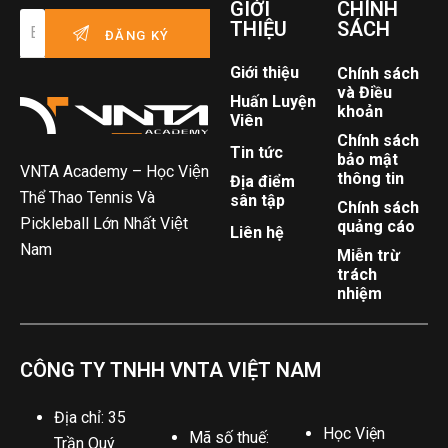
GIỚI
CHÍNH
THIỆU
SÁCH
Giới thiệu
Chính sách
và Điều
Huấn Luyện
khoản
Viên
Chính sách
Tin tức
bảo mật
VNTA Academy – Học Viện
thông tin
Địa điểm
Thể Thao Tennis Và
sân tập
Chính sách
Pickleball Lớn Nhất Việt
quảng cáo
Liên hệ
Nam
Miễn trừ
trách
nhiệm
CÔNG TY TNHH VNTA VIỆT NAM
Địa chỉ: 35
Học Viện
Mã số thuế:
Trần Quý