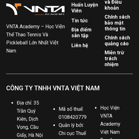
và Điều
Huấn Luyện
khoản
Viên
Chính sách
Tin tức
bảo mật
VNTA Academy – Học Viện
thông tin
Địa điểm
Thể Thao Tennis Và
sân tập
Chính sách
Pickleball Lớn Nhất Việt
quảng cáo
Liên hệ
Nam
Miễn trừ
trách
nhiệm
CÔNG TY TNHH VNTA VIỆT NAM
Địa chỉ: 35
Học Viện
Mã số thuế:
Trần Quý
VNTA
0108420779
Kiên, Dịch
Academy
Quản lý bởi:
Vọng, Cầu
Việt Nam
Chi cục Thuế
Giấy, Hà Nội