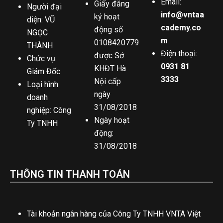
Email:
Giấy đăng
Người đại
info@vntaa
ký hoạt
diện: VŨ
cademy.co
động số
NGỌC
m
0108420779
THÀNH
Điện thoại:
được Sở
Chức vụ:
0931 81
KHĐT Hà
Giám Đốc
3333
Nội cấp
Loại hình
ngày
doanh
31/08/2018
nghiệp: Công
Ngày hoạt
Ty TNHH
động:
31/08/2018
THÔNG TIN THANH TOÁN
Tài khoản ngân hàng của Công Ty TNHH VNTA Việt