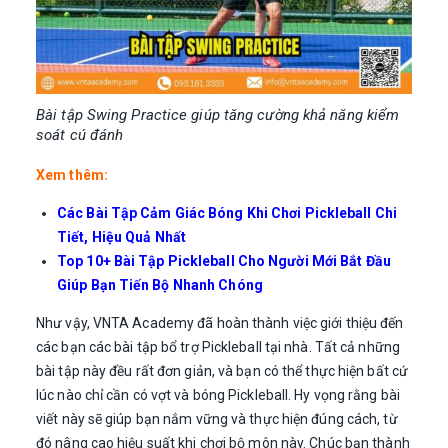
Bài tập Swing Practice giúp tăng cường khả năng kiểm
soát cú đánh
Xem thêm:
Các Bài Tập Cảm Giác Bóng Khi Chơi Pickleball Chi
Tiết, Hiệu Quả Nhất
Top 10+ Bài Tập Pickleball Cho Người Mới Bắt Đầu
Giúp Bạn Tiến Bộ Nhanh Chóng
Như vậy, VNTA Academy đã hoàn thành việc giới thiệu đến
các bạn các bài tập bổ trợ Pickleball tại nhà. Tất cả những
bài tập này đều rất đơn giản, và bạn có thể thực hiện bất cứ
lúc nào chỉ cần có vợt và bóng Pickleball. Hy vọng rằng bài
viết này sẽ giúp bạn nắm vững và thực hiện đúng cách, từ
đó nâng cao hiệu suất khi chơi bộ môn này. Chúc bạn thành