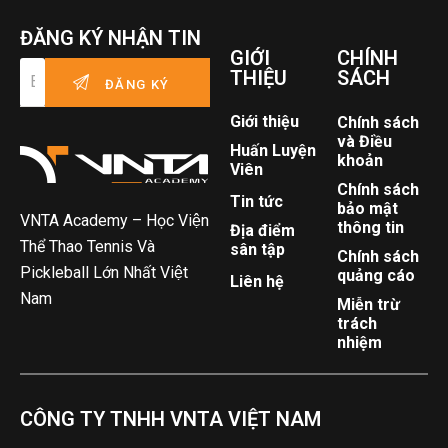
ĐĂNG KÝ NHẬN TIN
GIỚI
CHÍNH
THIỆU
SÁCH
Giới thiệu
Chính sách
và Điều
Huấn Luyện
khoản
Viên
Chính sách
Tin tức
bảo mật
VNTA Academy – Học Viện
thông tin
Địa điểm
Thể Thao Tennis Và
sân tập
Chính sách
Pickleball Lớn Nhất Việt
quảng cáo
Liên hệ
Nam
Miễn trừ
trách
nhiệm
CÔNG TY TNHH VNTA VIỆT NAM