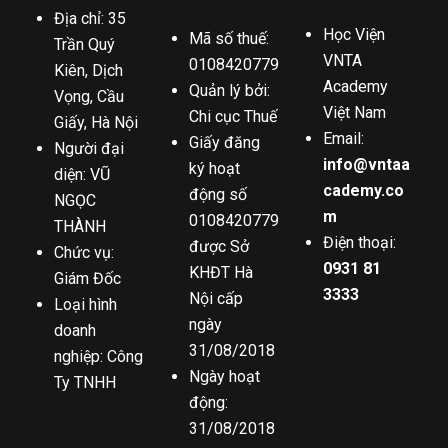
Địa chỉ: 35
Học Viện
Mã số thuế:
Trần Quý
VNTA
0108420779
Kiên, Dịch
Academy
Quản lý bởi:
Vọng, Cầu
Việt Nam
Chi cục Thuế
Giấy, Hà Nội
Email:
Giấy đăng
Người đại
info@vntaa
ký hoạt
diện: VŨ
cademy.co
động số
NGỌC
m
0108420779
THÀNH
Điện thoại:
được Sở
Chức vụ:
0931 81
KHĐT Hà
Giám Đốc
3333
Nội cấp
Loại hình
ngày
doanh
31/08/2018
nghiệp: Công
Ngày hoạt
Ty TNHH
động:
31/08/2018