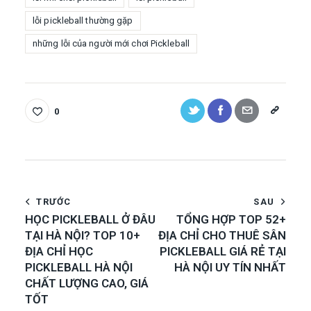
lỗi pickleball thường gặp
những lỗi của người mới chơi Pickleball
0
TRƯỚC
SAU
HỌC PICKLEBALL Ở ĐÂU
TỔNG HỢP TOP 52+
TẠI HÀ NỘI? TOP 10+
ĐỊA CHỈ CHO THUÊ SÂN
ĐỊA CHỈ HỌC
PICKLEBALL GIÁ RẺ TẠI
PICKLEBALL HÀ NỘI
HÀ NỘI UY TÍN NHẤT
CHẤT LƯỢNG CAO, GIÁ
TỐT