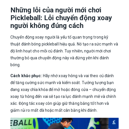
Những lỗi của người mới chơi
Pickleball: Lỗi chuyển động xoay
người không đúng cách
Chuyển động xoay người là yếu tố quan trọng trong kỹ
thuật đánh bóng pickleball hiệu quả. Nó tạo ra sức mạnh và
độ linh hoạt cho mỗi cú đánh. Tuy nhiên, người mới chơi
thường bỏ qua chuyển động này và đứng yên khi đánh
bóng.
Cách khắc phục:
Hãy nhớ xoay hông và vai theo cú đánh
để tăng cường sức mạnh và kiểm soát. Tưởng tượng bạn
đang xoay chìa khóa để mở hoặc đóng cửa – chuyển động
xoay từ hông đến vai sẽ tạo ra lực đánh mạnh mẽ và chính
xác. Động tác xoay còn giúp giữ thăng bằng tốt hơn và
giảm rủi ro mất đà hoặc mất cân bằng khi đánh.