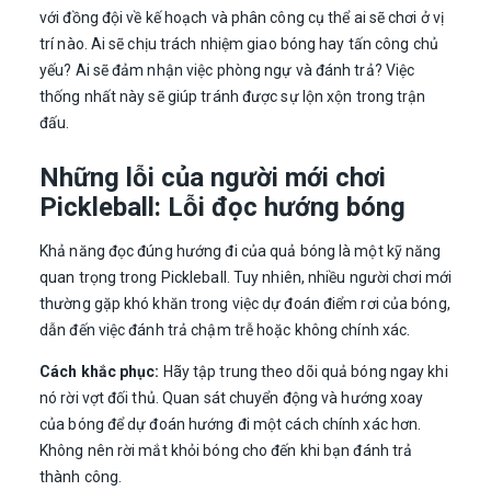
với đồng đội về kế hoạch và phân công cụ thể ai sẽ chơi ở vị
trí nào. Ai sẽ chịu trách nhiệm giao bóng hay tấn công chủ
yếu? Ai sẽ đảm nhận việc phòng ngự và đánh trả? Việc
thống nhất này sẽ giúp tránh được sự lộn xộn trong trận
đấu.
Những lỗi của người mới chơi
Pickleball: Lỗi đọc hướng bóng
Khả năng đọc đúng hướng đi của quả bóng là một kỹ năng
quan trọng trong Pickleball. Tuy nhiên, nhiều người chơi mới
thường gặp khó khăn trong việc dự đoán điểm rơi của bóng,
dẫn đến việc đánh trả chậm trễ hoặc không chính xác.
Cách khắc phục:
Hãy tập trung theo dõi quả bóng ngay khi
nó rời vợt đối thủ. Quan sát chuyển động và hướng xoay
của bóng để dự đoán hướng đi một cách chính xác hơn.
Không nên rời mắt khỏi bóng cho đến khi bạn đánh trả
thành công.