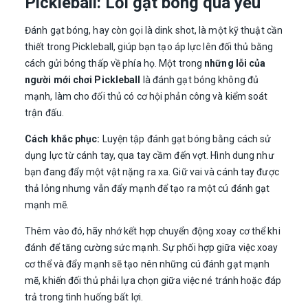
Pickleball: Lỗi gạt bóng quá yếu
Đánh gạt bóng, hay còn gọi là dink shot, là một kỹ thuật cần
thiết trong Pickleball, giúp bạn tạo áp lực lên đối thủ bằng
cách gửi bóng thấp về phía họ. Một trong
những lỗi của
người mới chơi Pickleball
là đánh gạt bóng không đủ
mạnh, làm cho đối thủ có cơ hội phản công và kiểm soát
trận đấu.
Cách khắc phục:
Luyện tập đánh gạt bóng bằng cách sử
dụng lực từ cánh tay, qua tay cầm đến vợt. Hình dung như
bạn đang đẩy một vật nặng ra xa. Giữ vai và cánh tay được
thả lỏng nhưng vẫn đẩy mạnh để tạo ra một cú đánh gạt
mạnh mẽ.
Thêm vào đó, hãy nhớ kết hợp chuyển động xoay cơ thể khi
đánh để tăng cường sức mạnh. Sự phối hợp giữa việc xoay
cơ thể và đẩy mạnh sẽ tạo nên những cú đánh gạt mạnh
mẽ, khiến đối thủ phải lựa chọn giữa việc né tránh hoặc đáp
trả trong tình huống bất lợi.