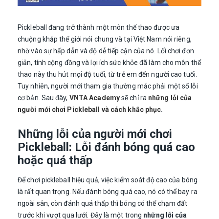
Pickleball đang trở thành một môn thể thao được ưa
chuộng khắp thế giới nói chung và tại Việt Nam nói riêng,
nhờ vào sự hấp dẫn và độ dễ tiếp cận của nó. Lối chơi đơn
giản, tính cộng đồng và lợi ích sức khỏe đã làm cho môn thể
thao này thu hút mọi độ tuổi, từ trẻ em đến người cao tuổi.
Tuy nhiên, người mới tham gia thường mắc phải một số lỗi
cơ bản. Sau đây,
VNTA Academy
sẽ chỉ ra
những lỗi của
người mới chơi Pickleball và cách khắc phục
.
Những lỗi của người mới chơi
Pickleball: Lỗi đánh bóng quá cao
hoặc quá thấp
Để chơi pickleball hiệu quả, việc kiểm soát độ cao của bóng
là rất quan trọng. Nếu đánh bóng quá cao, nó có thể bay ra
ngoài sân, còn đánh quá thấp thì bóng có thể chạm đất
trước khi vượt qua lưới. Đây là một trong
những lỗi của