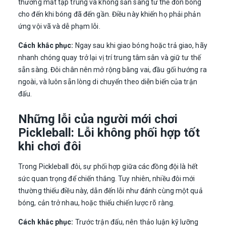
thường mất tập trung và không sẵn sàng tư thế đón bóng
cho đến khi bóng đã đến gần. Điều này khiến họ phải phản
ứng vội vã và dễ phạm lỗi.
Cách khắc phục:
Ngay sau khi giao bóng hoặc trả giao, hãy
nhanh chóng quay trở lại vị trí trung tâm sân và giữ tư thế
sẵn sàng. Đôi chân nên mở rộng bằng vai, đầu gối hướng ra
ngoài, và luôn sẵn lòng di chuyển theo diễn biến của trận
đấu.
Những lỗi của người mới chơi
Pickleball: Lỗi không phối hợp tốt
khi chơi đôi
Trong Pickleball đôi, sự phối hợp giữa các đồng đội là hết
sức quan trọng để chiến thắng. Tuy nhiên, nhiều đôi mới
thường thiếu điều này, dẫn đến lỗi như đánh cùng một quả
bóng, cản trở nhau, hoặc thiếu chiến lược rõ ràng.
Cách khắc phục:
Trước trận đấu, nên thảo luận kỹ lưỡng