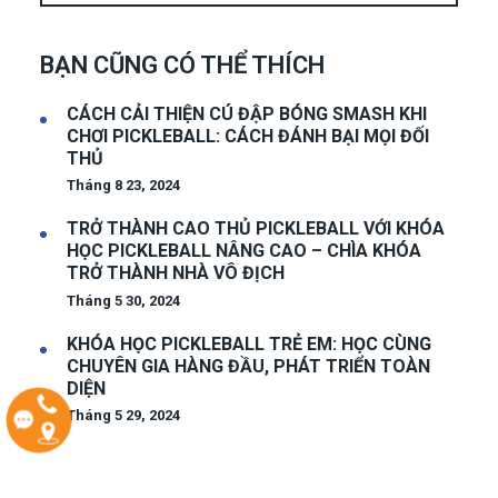
BẠN CŨNG CÓ THỂ THÍCH
CÁCH CẢI THIỆN CÚ ĐẬP BÓNG SMASH KHI
CHƠI PICKLEBALL: CÁCH ĐÁNH BẠI MỌI ĐỐI
THỦ
Tháng 8 23, 2024
TRỞ THÀNH CAO THỦ PICKLEBALL VỚI KHÓA
HỌC PICKLEBALL NÂNG CAO – CHÌA KHÓA
TRỞ THÀNH NHÀ VÔ ĐỊCH
Tháng 5 30, 2024
KHÓA HỌC PICKLEBALL TRẺ EM: HỌC CÙNG
CHUYÊN GIA HÀNG ĐẦU, PHÁT TRIỂN TOÀN
DIỆN
Tháng 5 29, 2024