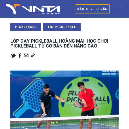
CẦN HLV TƯ VẤN
PICKLEBALL
TIN PICKLEBALL
LỚP DẠY PICKLEBALL HOÀNG MAI: HỌC CHƠI
PICKLEBALL TỪ CƠ BẢN ĐẾN NÂNG CAO