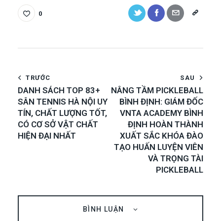
0
TRƯỚC
SAU
DANH SÁCH TOP 83+
NÂNG TẦM PICKLEBALL
SÂN TENNIS HÀ NỘI UY
BÌNH ĐỊNH: GIÁM ĐỐC
TÍN, CHẤT LƯỢNG TỐT,
VNTA ACADEMY BÌNH
CÓ CƠ SỞ VẬT CHẤT
ĐỊNH HOÀN THÀNH
HIỆN ĐẠI NHẤT
XUẤT SẮC KHÓA ĐÀO
TẠO HUẤN LUYỆN VIÊN
VÀ TRỌNG TÀI
PICKLEBALL
BÌNH LUẬN