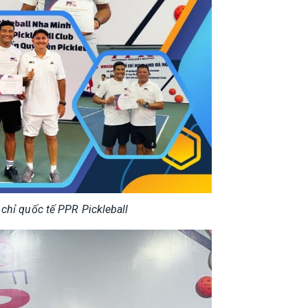
ỉ quốc tế PPR Pickleball