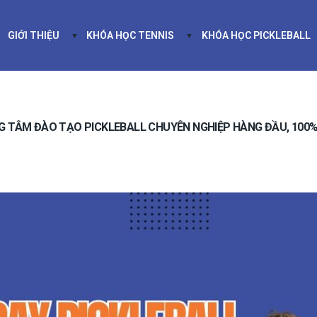
GIỚI THIỆU
KHÓA HỌC TENNIS
KHÓA HỌC PICKLEBALL
ỆU
KHÓA HỌC TENNIS
KHÓA HỌC PICKLEBALL
TÌM S
NG TÂM ĐÀO TẠO PICKLEBALL CHUYÊN NGHIỆP HÀNG ĐẦU, 100