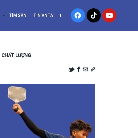
TÌM SÂN
TIN VNTA
ÂN
TIN VNTA
KHAI GIẢNG LỚP
% CHẤT LƯỢNG