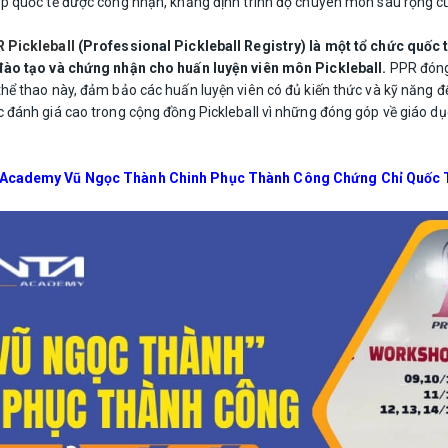
 quốc tế được công nhận, khẳng định trình độ chuyên môn sâu rộng của 
 Pickleball
(Professional Pickleball Registry) là một tổ chức quốc 
đào tạo và chứng nhận cho huấn luyện viên môn Pickleball.
PPR đóng 
hể thao này, đảm bảo các huấn luyện viên có đủ kiến thức và kỹ năng đ
 đánh giá cao trong cộng đồng Pickleball vì những đóng góp về giáo dụ
Academy Vũ Ngọc Thành Chinh Phục Thành Công Chứng Chỉ Quốc T