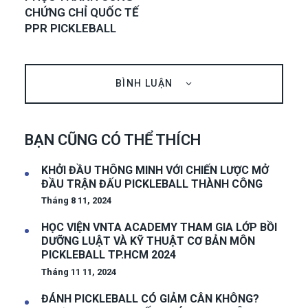
CHỨNG CHỈ QUỐC TẾ
PPR PICKLEBALL
BÌNH LUẬN
BẠN CŨNG CÓ THỂ THÍCH
KHỞI ĐẦU THÔNG MINH VỚI CHIẾN LƯỢC MỞ
ĐẦU TRẬN ĐẤU PICKLEBALL THÀNH CÔNG
Tháng 8 11, 2024
HỌC VIỆN VNTA ACADEMY THAM GIA LỚP BỒI
DƯỠNG LUẬT VÀ KỸ THUẬT CƠ BẢN MÔN
PICKLEBALL TP.HCM 2024
Tháng 11 11, 2024
ĐÁNH PICKLEBALL CÓ GIẢM CÂN KHÔNG?