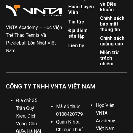
và Điều
Huấn Luyện
khoản
Viên
Chính sách
Tin tức
bảo mật
VNTA Academy – Học Viện
thông tin
Địa điểm
Thể Thao Tennis Và
sân tập
Chính sách
Pickleball Lớn Nhất Việt
quảng cáo
Liên hệ
Nam
Miễn trừ
trách
nhiệm
CÔNG TY TNHH VNTA VIỆT NAM
Địa chỉ: 35
Học Viện
Mã số thuế:
Trần Quý
VNTA
0108420779
Kiên, Dịch
Academy
Quản lý bởi:
Vọng, Cầu
Việt Nam
Chi cục Thuế
Giấy, Hà Nội