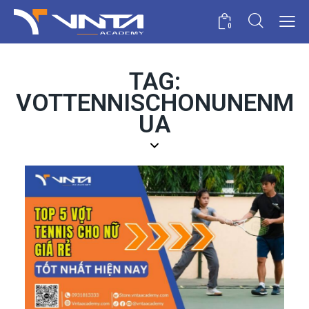
0
TAG:
VOTTENNISCHONUNENM
UA