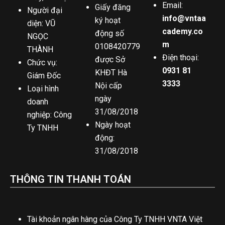
Email:
Giấy đăng
Người đại
info@vntaa
ký hoạt
diện: VŨ
cademy.co
động số
NGỌC
m
0108420779
THÀNH
Điện thoại:
được Sở
Chức vụ:
0931 81
KHĐT Hà
Giám Đốc
3333
Nội cấp
Loại hình
ngày
doanh
31/08/2018
nghiệp: Công
Ngày hoạt
Ty TNHH
động:
31/08/2018
THÔNG TIN THANH TOÁN
Tài khoản ngân hàng của Công Ty TNHH VNTA Việt