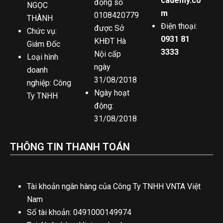
cademy.co
động số
NGỌC
m
0108420779
THÀNH
Điện thoại:
được Sở
Chức vụ:
0931 81
KHĐT Hà
Giám Đốc
3333
Nội cấp
Loại hình
ngày
doanh
31/08/2018
nghiệp: Công
Ngày hoạt
Ty TNHH
động:
31/08/2018
THÔNG TIN THANH TOÁN
Tài khoản ngân hàng của Công Ty TNHH VNTA Việt
Nam
Số tài khoản: 0491000149974