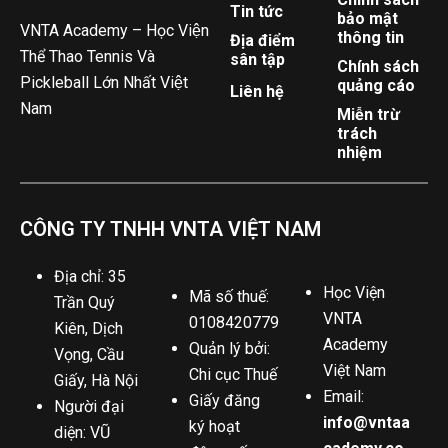
Tin tức
bảo mật
VNTA Academy – Học Viện
thông tin
Địa điểm
Thể Thao Tennis Và
sân tập
Chính sách
Pickleball Lớn Nhất Việt
quảng cáo
Liên hệ
Nam
Miễn trừ
trách
nhiệm
CÔNG TY TNHH VNTA VIỆT NAM
Địa chỉ: 35
Học Viện
Mã số thuế:
Trần Quý
VNTA
0108420779
Kiên, Dịch
Academy
Quản lý bởi:
Vọng, Cầu
Việt Nam
Chi cục Thuế
Giấy, Hà Nội
Email:
Giấy đăng
Người đại
info@vntaa
ký hoạt
diện: VŨ