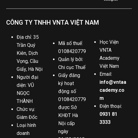
CÔNG TY TNHH VNTA VIỆT NAM
Địa chỉ: 35
Học Viện
Mã số thuế:
Trần Quý
VNTA
0108420779
Kiên, Dịch
Academy
Quản lý bởi:
Vọng, Cầu
Việt Nam
Chi cục Thuế
Giấy, Hà Nội
Email:
Giấy đăng
Người đại
info@vntaa
ký hoạt
diện: VŨ
cademy.co
động số
NGỌC
m
0108420779
THÀNH
Điện thoại:
được Sở
Chức vụ:
0931 81
KHĐT Hà
Giám Đốc
3333
Nội cấp
Loại hình
ngày
doanh