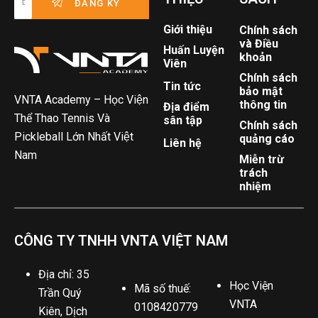
Giới thiệu
Chính sách
và Điều
Huấn Luyện
khoản
Viên
Chính sách
Tin tức
bảo mật
VNTA Academy – Học Viện
thông tin
Địa điểm
Thể Thao Tennis Và
sân tập
Chính sách
Pickleball Lớn Nhất Việt
quảng cáo
Liên hệ
Nam
Miễn trừ
trách
nhiệm
CÔNG TY TNHH VNTA VIỆT NAM
Địa chỉ: 35
Học Viện
Mã số thuế:
Trần Quý
VNTA
0108420779
Kiên, Dịch