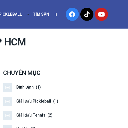
 PICKLEBALL
TÌM SÂN
NIS
KHÓA HỌC PICKLEBALL
TP HCM
CHUYÊN MỤC
Bình Định
(1)
Giải Đấu Pickleball
(1)
Giải đấu Tennis
(2)