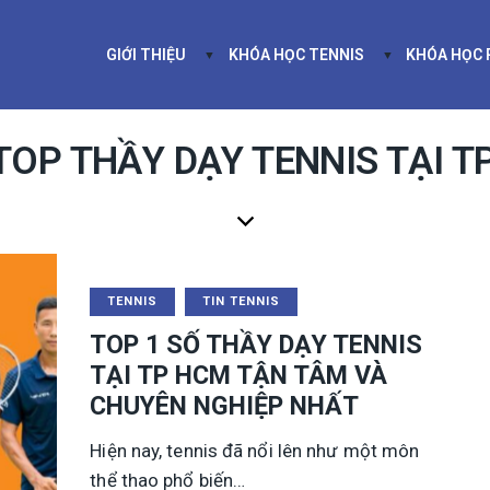
GIỚI THIỆU
KHÓA HỌC TENNIS
KHÓA HỌC
GIỚI THIỆU
KHÓA HỌC TEN
TOP THẦY DẠY TENNIS TẠI 
TENNIS
TIN TENNIS
TOP 1 SỐ THẦY DẠY TENNIS
TẠI TP HCM TẬN TÂM VÀ
CHUYÊN NGHIỆP NHẤT
Hiện nay, tennis đã nổi lên như một môn
thể thao phổ biến…