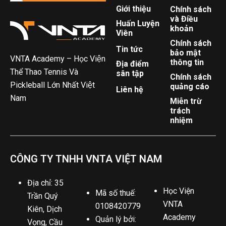
Giới thiệu
Chính sách
và Điều
Huấn Luyện
khoản
Viên
Chính sách
Tin tức
bảo mật
VNTA Academy – Học Viện
thông tin
Địa điểm
Thể Thao Tennis Và
sân tập
Chính sách
Pickleball Lớn Nhất Việt
quảng cáo
Liên hệ
Nam
Miễn trừ
trách
nhiệm
CÔNG TY TNHH VNTA VIỆT NAM
Địa chỉ: 35
Học Viện
Mã số thuế:
Trần Quý
VNTA
0108420779
Kiên, Dịch
Academy
Quản lý bởi:
Vọng, Cầu