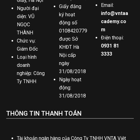
Giấy, Hà Nội
Email:
Giấy đăng
Người đại
info@vntaa
ký hoạt
diện: VŨ
cademy.co
động số
NGỌC
m
0108420779
THÀNH
Điện thoại:
được Sở
Chức vụ:
0931 81
KHĐT Hà
Giám Đốc
3333
Nội cấp
Loại hình
ngày
doanh
31/08/2018
nghiệp: Công
Ngày hoạt
Ty TNHH
động:
31/08/2018
THÔNG TIN THANH TOÁN
Tài khoản ngân hàng của Công Ty TNHH VNTA Việt