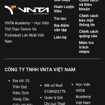
Chính sách
và Điều
Huấn Luyện
khoản
Viên
Chính sách
Tin tức
bảo mật
VNTA Academy – Học Viện
thông tin
Địa điểm
Thể Thao Tennis Và
sân tập
Chính sách
Pickleball Lớn Nhất Việt
quảng cáo
Liên hệ
Nam
Miễn trừ
trách
nhiệm
CÔNG TY TNHH VNTA VIỆT NAM
Địa chỉ: 35
Học Viện
Mã số thuế:
Trần Quý
VNTA
0108420779
Kiên, Dịch
Academy
Quản lý bởi:
Vọng, Cầu
Việt Nam
Chi cục Thuế