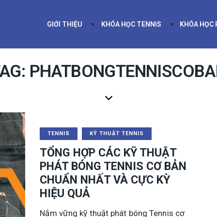
GIỚI THIỆU
KHÓA HỌC TENNIS
KHÓA HỌC
GIỚI THIỆU
KHÓA HỌC TEN
TAG: PHATBONGTENNISCOBA
TENNIS
KỸ THUẬT TENNIS
TỔNG HỢP CÁC KỸ THUẬT
PHÁT BÓNG TENNIS CƠ BẢN
CHUẨN NHẤT VÀ CỰC KỲ
HIỆU QUẢ
Nắm vững kỹ thuật phát bóng Tennis cơ