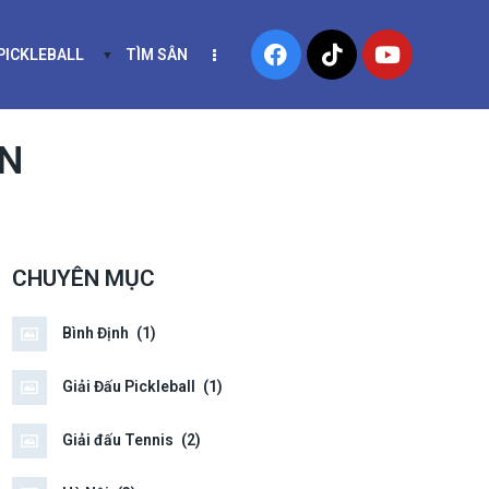
 PICKLEBALL
TÌM SÂN
NIS
KHÓA HỌC PICKLEBALL
N
CHUYÊN MỤC
Bình Định
(1)
Giải Đấu Pickleball
(1)
Giải đấu Tennis
(2)