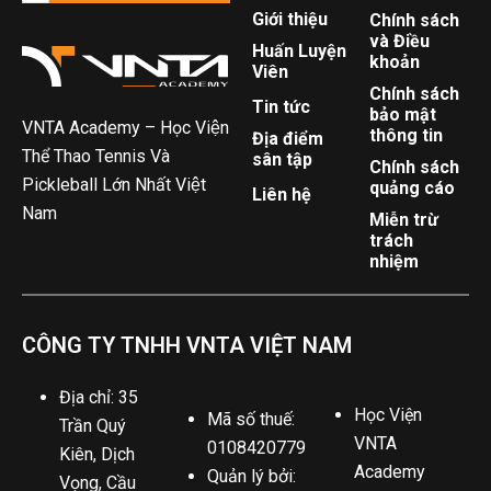
Giới thiệu
Chính sách
và Điều
Huấn Luyện
khoản
Viên
Chính sách
Tin tức
bảo mật
VNTA Academy – Học Viện
thông tin
Địa điểm
Thể Thao Tennis Và
sân tập
Chính sách
Pickleball Lớn Nhất Việt
quảng cáo
Liên hệ
Nam
Miễn trừ
trách
nhiệm
CÔNG TY TNHH VNTA VIỆT NAM
Địa chỉ: 35
Học Viện
Mã số thuế:
Trần Quý
VNTA
0108420779
Kiên, Dịch
Academy
Quản lý bởi:
Vọng, Cầu