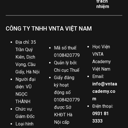
trách
nhiệm
CÔNG TY TNHH VNTA VIỆT NAM
Địa chỉ: 35
Học Viện
Mã số thuế:
Trần Quý
VNTA
0108420779
Kiên, Dịch
Academy
Quản lý bởi:
Vọng, Cầu
Việt Nam
Chi cục Thuế
Giấy, Hà Nội
Email:
Giấy đăng
Người đại
info@vntaa
ký hoạt
diện: VŨ
cademy.co
động số
NGỌC
m
0108420779
THÀNH
Điện thoại:
được Sở
Chức vụ:
0931 81
KHĐT Hà
Giám Đốc
3333
Nội cấp
Loại hình